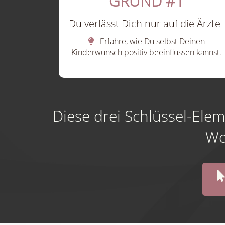
GRUND #1
Du verlässt Dich nur auf die Ärzte
Erfahre, wie Du selbst Deinen
Kinderwunsch positiv beeinflussen kannst.
Diese drei Schlüssel-El
Wo