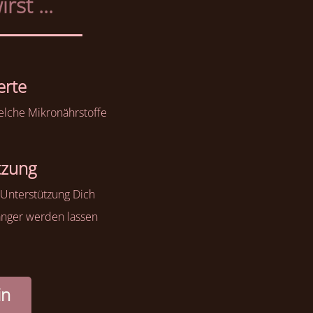
st ...
erte
welche Mikronährstoffe
tzung
 Unterstützung Dich
anger werden lassen
in