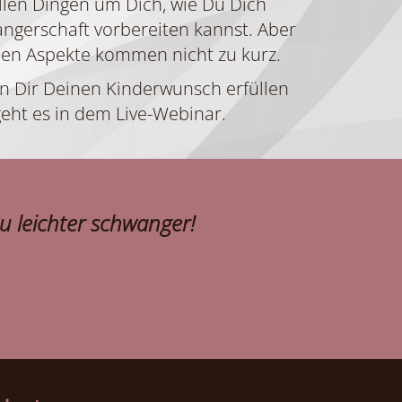
allen Dingen um Dich, wie Du Dich
ngerschaft vorbereiten kannst. Aber
hen Aspekte kommen nicht zu kurz.
n Dir Deinen Kinderwunsch erfüllen
eht es in dem Live-Webinar.
 leichter schwanger!