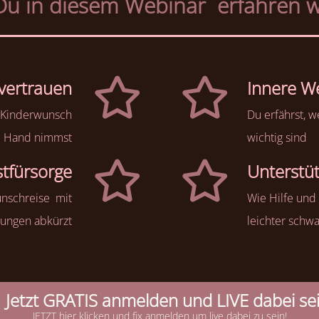
u in diesem Webinar erfahren wir
tvertrauen
Innere W
 Kinderwunsch
Du erfährst, 
ie Hand nimmst
wichtig sind
stfürsorge
Unterstü
unschreise mit
Wie Hilfe und
hungen abkürzt
leichter schw
Jetzt GRATIS anmelden und LIVE dabei se
JETZT hier klicken und fix anmelden um live dabei zu sein!