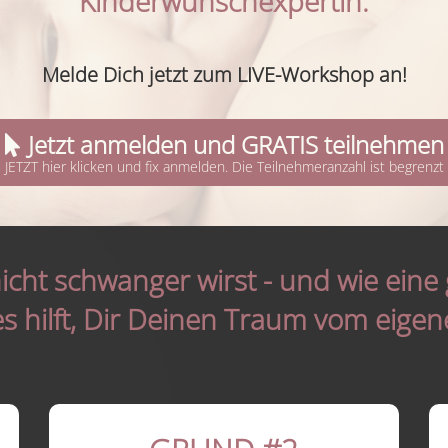
Kinderwunschexpertin.
Melde Dich jetzt zum LIVE-Workshop an!
Jetzt anmelden und GRATIS teilnehmen
JETZT hier klicken und fix anmelden. Die Teilnehmeranzahl ist begrenzt
cht schwanger wirst - und wie eine 
 hilft, Dir Deinen Traum vom eigene