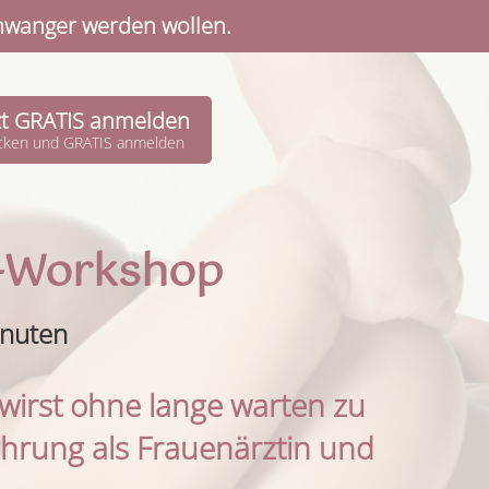
chwanger werden wollen.
zt GRATIS anmelden
licken und GRATIS anmelden
-Workshop
inuten
 wirst ohne lange warten zu
hrung als Frauenärztin und