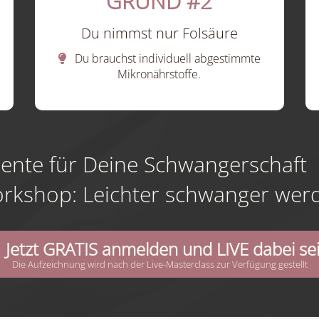
GRUND #2
Du nimmst nur Folsäure
Du brauchst individuell abgestimmte
Mikronährstoffe.
emente für Deine Schwangerscha
rkshop: Leichter schwanger wer
Jetzt GRATIS anmelden und LIVE dabei se
Die Aufzeichnung wird nach der Live-Masterclass zur Verfügung gestellt