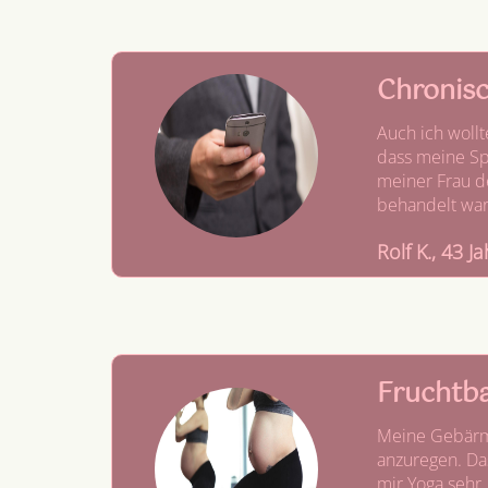
Chronisc
Auch ich woll
dass meine Sp
meiner Frau d
behandelt war
Rolf K., 43 J
Fruchtba
Meine Gebärmu
anzuregen. Das
mir Yoga sehr.