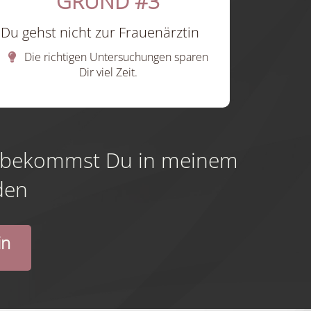
GRUND #3
Du gehst nicht zur Frauenärztin
Die richtigen Untersuchungen sparen
Dir viel Zeit.
ft bekommst Du in meinem
den
in