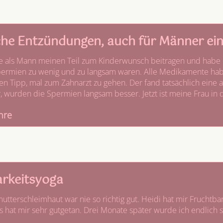
he Entzündungen, auch für Männer ei
te als Mann meinen Teil zum Kinderwunsch beitragen und habe 
ermien zu wenig und zu langsam waren. Alle Medikamente habe
en Tipp, mal zum Zahnarzt zu gehen. Der fand tatsächlich ein
, wurden die Spermien langsam besser. Jetzt ist meine Frau in
ahre
rkeitsyoga
tterschleimhaut war nie so richtig gut. Heidi hat mir Fruchtb
 hat mir sehr gutgetan. Drei Monate später wurde ich endlich 