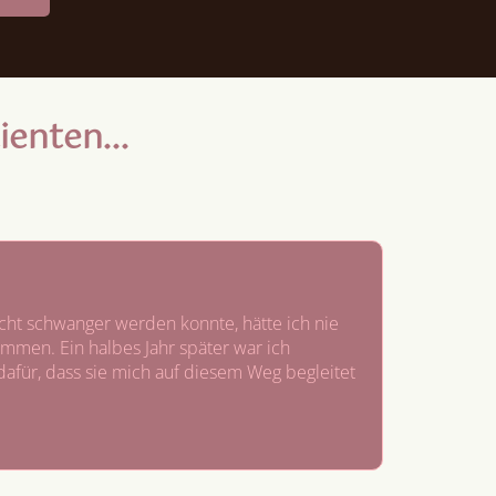
enten...
cht schwanger werden konnte, hätte ich nie
mmen. Ein halbes Jahr später war ich
 dafür, dass sie mich auf diesem Weg begleitet