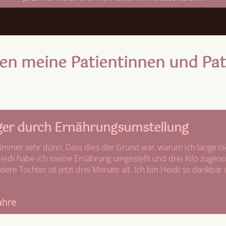
en meine Patientinnen und Pati
er durch Ernährungsumstellung
 immer sehr dünn. Dass dies der Grund war, warum ich lange ni
Heidi habe ich meine Ernährung umgestellt und drei Kilo zugeno
ere Tochter ist jetzt drei Monate alt. Ich bin Heidi so dankbar
Jahre