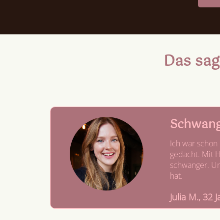
Das sag
Schwang
Ich war schon
gedacht. Mit 
schwanger. Uns
hat.
Julia M., 32 