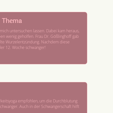
n Thema
mich untersuchen lassen. Dabei kam heraus,
n wenig geholfen. Frau Dr. Gößlinghoff gab
e alte Wurzelentzündung. Nachdem diese
 der 12. Woche schwanger!
arkeitsyoga empfohlen, um die Durchblutung
schwanger. Auch in der Schwangerschaft hilft